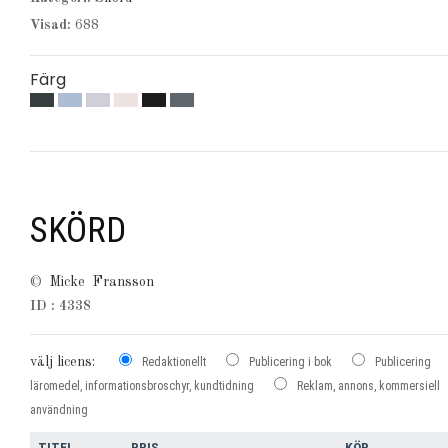
Visad:
688
Färg
SKÖRD
©
Micke Fransson
ID : 4338
välj licens:
Redaktionellt
Publicering i bok
Publicering
läromedel, informationsbroschyr, kundtidning
Reklam, annons, kommersiell
användning
TITEL
PRIS
KÖP