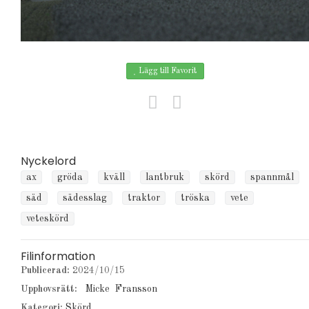
Lägg till Favorit
Nyckelord
ax
gröda
kväll
lantbruk
skörd
spannmål
säd
sädesslag
traktor
tröska
vete
veteskörd
Filinformation
Publicerad:
2024/10/15
Upphovsrätt:
Micke Fransson
Kategori:
Skörd