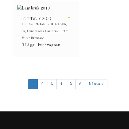
Lantbruk 2010
Fornåsa, Motala, 2010-07-06,
lin, Gunnarsons Lantbruk, Foto:
Micke Fransson
Lägg i kundvagnen
1
2
3
4
5
6
Nästa »