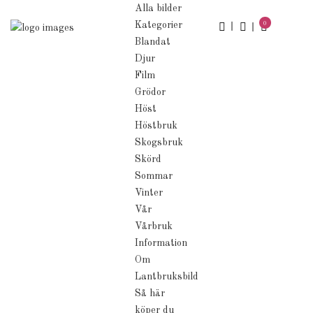
Alla bilder
Kategorier
0
Blandat
Djur
Film
Grödor
Höst
Höstbruk
Skogsbruk
Skörd
Sommar
Vinter
Vår
Vårbruk
Information
Om
Lantbruksbild
Så här
köper du