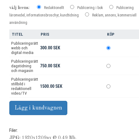
välj licens:
Redaktionellt
Publicering i bok
Publicering
läromedel, informationsbroschyr, kundtidning
Reklam, annons, kommersiell
användning
TITEL
PRIS
KÖP
Publiceringsrätt
300.00 SEK
webb och
digital media
Publiceringsrätt
750.00 SEK
dagstidning
och magasin
Publiceringsrätt
stillbild i
1500.00 SEK
redaktionell
video/TV
Filer:
JPG:
1920x1209px @ 0.49 Mb.