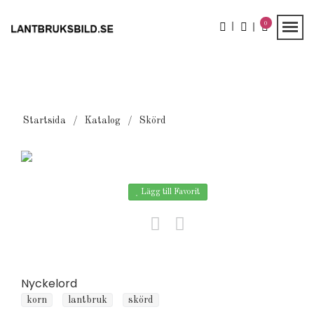
0
Startsida
Katalog
Skörd
Lägg till Favorit
Nyckelord
korn
lantbruk
skörd