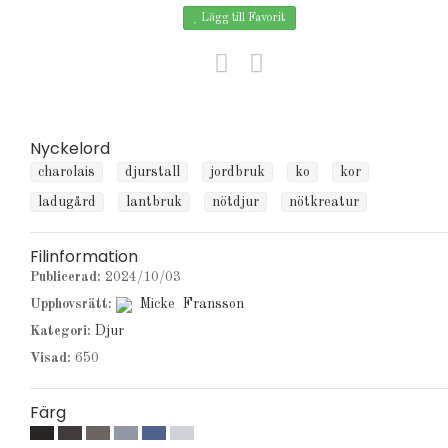
Lägg till Favorit
Nyckelord
charolais
djurstall
jordbruk
ko
kor
ladugård
lantbruk
nötdjur
nötkreatur
Filinformation
Publicerad:
2024/10/03
Upphovsrätt:
Micke Fransson
Kategori:
Djur
Visad:
650
Färg