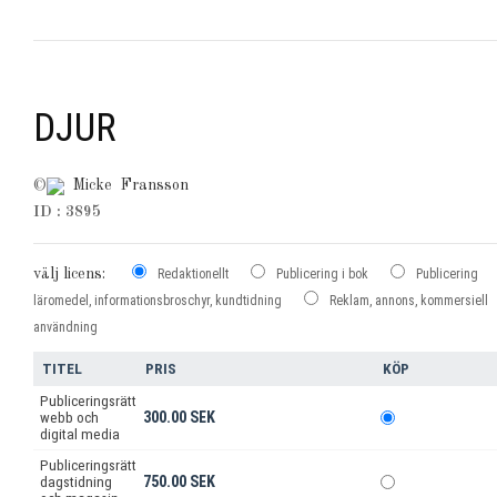
DJUR
©
Micke Fransson
ID : 3895
välj licens:
Redaktionellt
Publicering i bok
Publicering
läromedel, informationsbroschyr, kundtidning
Reklam, annons, kommersiell
användning
TITEL
PRIS
KÖP
Publiceringsrätt
300.00 SEK
webb och
digital media
Publiceringsrätt
750.00 SEK
dagstidning