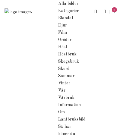
Alla bilder
Kategorier
0
Blandat
Djur
Film
Grödor
Höst
Höstbruk
Skogsbruk
Skörd
Sommar
Vinter
Vår
Vårbruk
Information
Om
Lantbruksbild
Så här
köper du